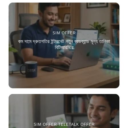
SIM OFFER
কম দামে দ্রুতগতির ইন্টারনেট নতুন ব্রডব্যান্ড মূল্য তালিকা
বিটিআরসি’র
SIM OFFER
TELETALK OFFER