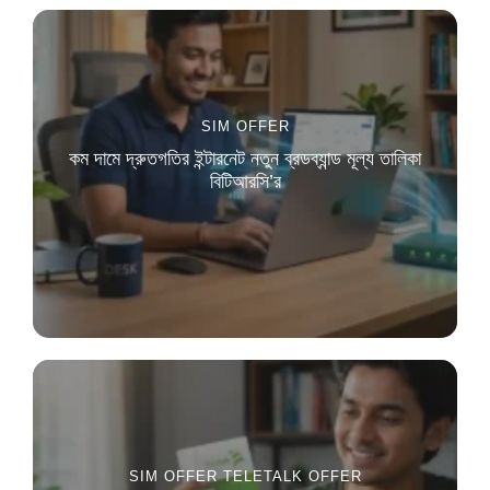
SIM OFFER
কম দামে দ্রুতগতির ইন্টারনেট নতুন ব্রডব্যান্ড মূল্য তালিকা
বিটিআরসি’র
SIM OFFER
TELETALK OFFER