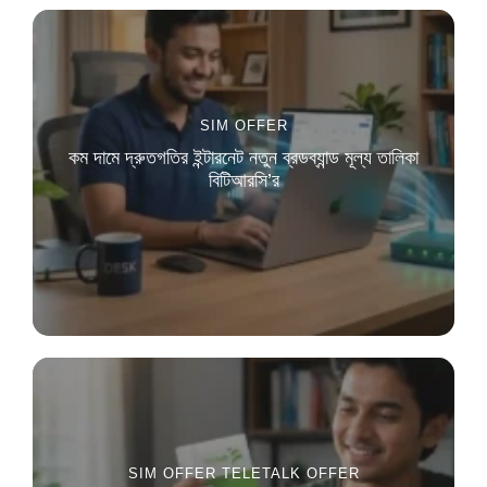
SIM OFFER
কম দামে দ্রুতগতির ইন্টারনেট নতুন ব্রডব্যান্ড মূল্য তালিকা
বিটিআরসি’র
SIM OFFER
TELETALK OFFER