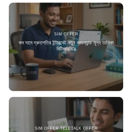
SIM OFFER
কম দামে দ্রুতগতির ইন্টারনেট নতুন ব্রডব্যান্ড মূল্য তালিকা
বিটিআরসি’র
SIM OFFER
TELETALK OFFER