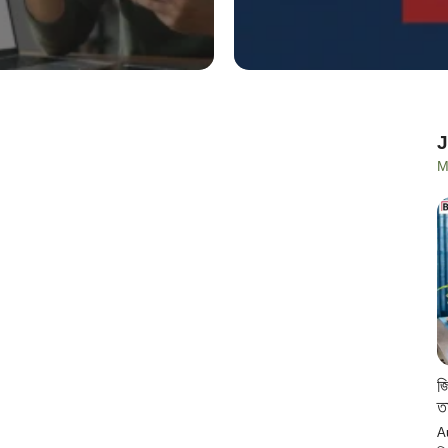
M
জ
ত
A