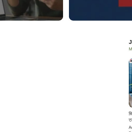
M
জ
ত
A