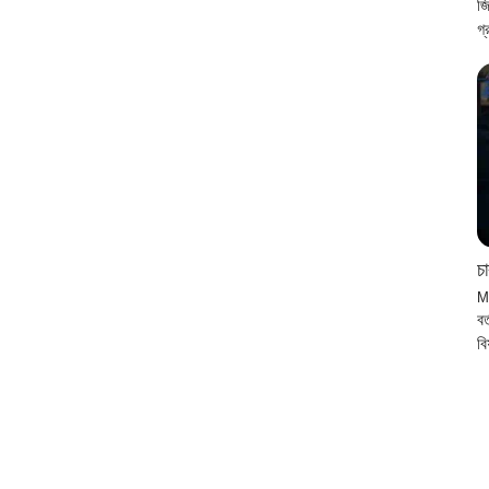
জ
গ
চ
M
বর
ব