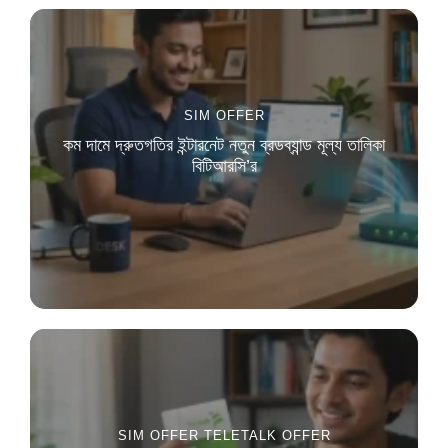
SIM OFFER
কম দামে দ্রুতগতির ইন্টারনেট নতুন ব্রডব্যান্ড মূল্য তালিকা
বিটিআরসি’র
SIM OFFER
TELETALK OFFER