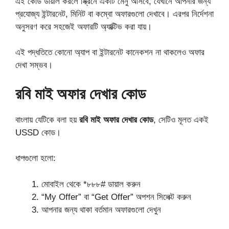
এই কোড ডায়াল করলে স্ক্রিনে একটি মেনু আসবে, যেখানে আপনার জন্য
প্রযোজ্য ইন্টারনেট, মিনিট বা কম্বো অফারগুলো দেখাবে। এরপর নির্দেশনা
অনুসরণ করে সহজেই অফারটি অ্যাক্টিভ করা যায়।
এই পদ্ধতিতে কোনো অ্যাপ বা ইন্টারনেট কানেকশন না থাকলেও অফার
দেখা সম্ভব।
রবি মাই অফার দেখার কোড
বাংলায় যেটিকে বলা হয়
রবি মাই অফার দেখার কোড
, সেটিও মূলত একই
USSD কোড।
ধাপগুলো হলো:
মোবাইল থেকে *৮৮৮# ডায়াল করুন
“My Offer” বা “Get Offer” অপশন সিলেক্ট করুন
আপনার জন্য থাকা বর্তমান অফারগুলো দেখুন