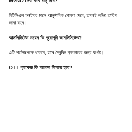
MVNO সেবা কবে চালু হবে?
বিটিসিএল অক্টোবর মাসে আনুষ্ঠানিক ঘোষণা দেবে, তখনই লঞ্চিং তারিখ
জানা যাবে।
আনলিমিটেড ভয়েস কি পুরোপুরি আনলিমিটেড?
এটি শর্তসাপেক্ষে থাকবে, তবে দৈনন্দিন ব্যবহারের জন্য যথেষ্ট।
OTT প্যাকেজ কি আলাদা কিনতে হবে?