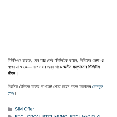
বিটিসিএল চাইছে, যেন আর কেউ “লিমিটেড ভয়েস, লিমিটেড ডেটা”-র
মধ্যে না থাকে— বরং সবার জন্য থাকে
অসীম সম্ভাবনার ডিজিটাল
জীবন।
নিয়মিত টেলিকম অফার আপডেট পেতে জয়েন করুন আমাদের
ফেসবুক
পেজ
।
Categories
SIM Offer
Tags
BTCL GPON
,
BTCL MVNO
,
BTCL MVNO KI
,