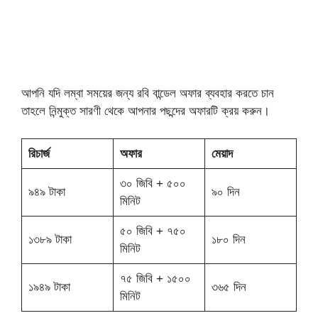
আপনি যদি লম্বা সময়ের জন্য রবি বান্ডেল অফার ব্যবহার করতে চান
তাহলে নিন্মুক্ত সারণী থেকে আপনার পছন্দের অফারটি ক্রয় করুন।
রিচার্জ
অফার
মেয়াদ
৩০ জিবি + ৫০০
৯৪৯ টাকা
৯০ দিন
মিনিট
৫০ জিবি + ৭৫০
১৩৮৯ টাকা
১৮০ দিন
মিনিট
৭৫ জিবি + ১৫০০
১৯৪৯ টাকা
৩৬৫ দিন
মিনিট