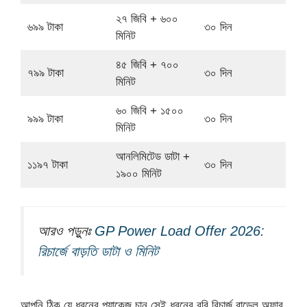
২৭ জিবি + ৬০০
৬৯৯ টাকা
৩০ দিন
মিনিট
৪৫ জিবি + ৭০০
৭৯৯ টাকা
৩০ দিন
মিনিট
৬০ জিবি + ১৫০০
৯৯৯ টাকা
৩০ দিন
মিনিট
আনলিমিটেড ডাটা +
১১৯৭ টাকা
৩০ দিন
১৯০০ মিনিট
আরও পড়ুনঃ
GP Power Load Offer 2026:
রিচার্জে বাড়তি ডাটা ও মিনিট
আপনি ঠিক যে ধরনের প্যাকেজ চান সেই ধরনের রবি রিচার্জ বান্ডেল অফার